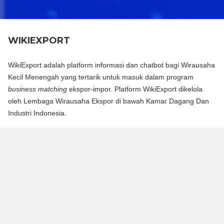
WIKIEXPORT
WikiExport adalah platform informasi dan chatbot bagi Wirausaha
Kecil Menengah yang tertarik untuk masuk dalam program
business matching
ekspor-impor. Platform WikiExport dikelola
oleh Lembaga Wirausaha Ekspor di bawah Kamar Dagang Dan
Industri Indonesia.
WikiExport adalah platform informasi dan chat bot bagi
Wirausaha Kecil Menengah yang tertarik untuk masuk dalam
program business matching ekspor-impor. Platform WikiExport
dikelola oleh Lembaga Wirausaha Ekspor di bawah Kamar
Dagang Dan Industri Indonesia.
WikiExport membantu membuka akses informasi dan
memberikan legitimasi layak ekspor bagi wirausaha.