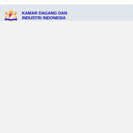
KAMAR DAGANG DAN
INDUSTRI INDONESIA
JL. Diponegoro No.470, Ranai Kota, Kepulauan Riau 29751
admin@kadinranaikota.org
081234576999
Ikuti Sosial Media Resmi KADIN
Dataweb
Aceh Tamiang
Agats
Arso
Bajawa
Bengkayang
Bengkulu Tengah